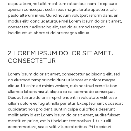
disputationi, ne tollit mentitum rationibus nam. Te epicurei
apeirian consequat sed, in eos magna brute appetere, tale
paulo alterum in vis. Qui id novum volutpat reformidans, an
modus elitr concludaturque mel Lorem ipsum dolor sit amet,
consectetur adipiscing elit, sed do eiusmod tempor
incididunt ut labore et dolore magna aliqua.
2. LOREM IPSUM DOLOR SIT AMET,
CONSECTETUR
Lorem ipsum dolor sit amet, consectetur adipiscing elit, sed
do eiusmod tempor incididunt ut labore et dolore magna
aliqua. Ut enim ad minim veniam, quis nostrud exercitation
ullamco laboris nisi ut aliquip ex ea commodo consequat.
Duis aute irure dolor in reprehenderit in voluptate velit esse
cillum dolore eu fugiat nulla pariatur. Excepteur sint occaecat
cupidatat non proident, sunt in culpa qui officia deserunt
mollit anim id est Lorem ipsum dolor sit amet, audire fuisset
mentitum pri no, est in tincidunt temporibus. Ut usu alii
accommodare, sea ei velit vituperatoribus. Pri te epicuri