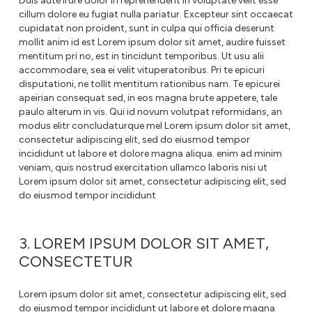
Duis aute irure dolor in reprehenderit in voluptate velit esse
cillum dolore eu fugiat nulla pariatur. Excepteur sint occaecat
cupidatat non proident, sunt in culpa qui officia deserunt
mollit anim id est Lorem ipsum dolor sit amet, audire fuisset
mentitum pri no, est in tincidunt temporibus. Ut usu alii
accommodare, sea ei velit vituperatoribus. Pri te epicuri
disputationi, ne tollit mentitum rationibus nam. Te epicurei
apeirian consequat sed, in eos magna brute appetere, tale
paulo alterum in vis. Qui id novum volutpat reformidans, an
modus elitr concludaturque mel Lorem ipsum dolor sit amet,
consectetur adipiscing elit, sed do eiusmod tempor
incididunt ut labore et dolore magna aliqua. enim ad minim
veniam, quis nostrud exercitation ullamco laboris nisi ut
Lorem ipsum dolor sit amet, consectetur adipiscing elit, sed
do eiusmod tempor incididunt
3. LOREM IPSUM DOLOR SIT AMET,
CONSECTETUR
Lorem ipsum dolor sit amet, consectetur adipiscing elit, sed
do eiusmod tempor incididunt ut labore et dolore magna