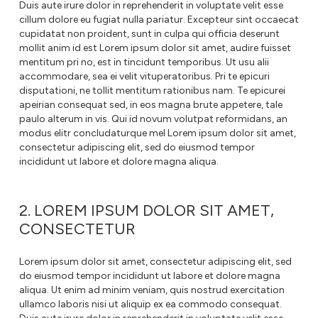
Duis aute irure dolor in reprehenderit in voluptate velit esse
cillum dolore eu fugiat nulla pariatur. Excepteur sint occaecat
cupidatat non proident, sunt in culpa qui officia deserunt
mollit anim id est Lorem ipsum dolor sit amet, audire fuisset
mentitum pri no, est in tincidunt temporibus. Ut usu alii
accommodare, sea ei velit vituperatoribus. Pri te epicuri
disputationi, ne tollit mentitum rationibus nam. Te epicurei
apeirian consequat sed, in eos magna brute appetere, tale
paulo alterum in vis. Qui id novum volutpat reformidans, an
modus elitr concludaturque mel Lorem ipsum dolor sit amet,
consectetur adipiscing elit, sed do eiusmod tempor
incididunt ut labore et dolore magna aliqua.
2. LOREM IPSUM DOLOR SIT AMET,
CONSECTETUR
Lorem ipsum dolor sit amet, consectetur adipiscing elit, sed
do eiusmod tempor incididunt ut labore et dolore magna
aliqua. Ut enim ad minim veniam, quis nostrud exercitation
ullamco laboris nisi ut aliquip ex ea commodo consequat.