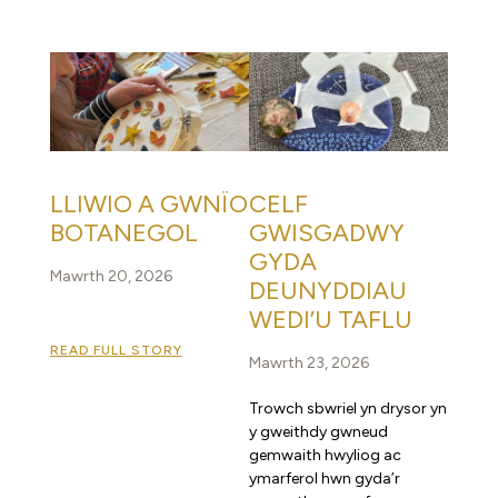
LLIWIO A GWNÏO
CELF
BOTANEGOL
GWISGADWY
GYDA
Mawrth 20, 2026
DEUNYDDIAU
WEDI’U TAFLU
READ FULL STORY
Mawrth 23, 2026
Trowch sbwriel yn drysor yn
y gweithdy gwneud
gemwaith hwyliog ac
ymarferol hwn gyda’r