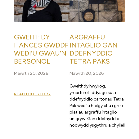
GWEITHDY
ARGRAFFU
HANCES GWDDF
INTAGLIO GAN
WEDI’U GWAU’N
DDEFNYDDIO
BERSONOL
TETRA PAKS
Mawrth 20, 2026
Mawrth 20, 2026
Gweithdy hwyliog,
ymarferol i ddysgu sut i
READ FULL STORY
ddefnyddio cartonau Tetra
Pak wedi’u hailgylchu i greu
platiau argraffu intaglio
unigryw. Gan ddefnyddio
nodwydd ysgythru a chyllell