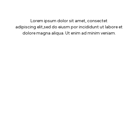
MAIA JOURNAL
Lorem ipsum dolor sit amet, consectet
adipiscing elit,sed do eiusm por incididunt ut labore et
dolore magna aliqua. Ut enim ad minim veniam.