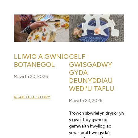
LLIWIO A GWNÏO
CELF
BOTANEGOL
GWISGADWY
GYDA
Mawrth 20, 2026
DEUNYDDIAU
WEDI’U TAFLU
READ FULL STORY
Mawrth 23, 2026
Trowch sbwriel yn drysor yn
y gweithdy gwneud
gemwaith hwyliog ac
ymarferol hwn gyda’r