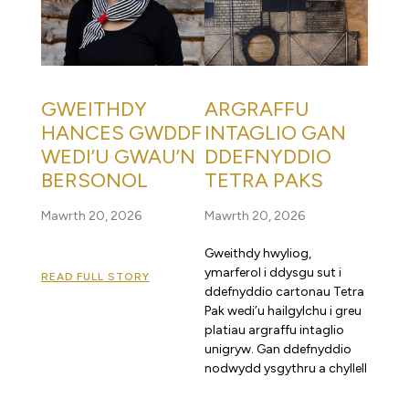
GWEITHDY
ARGRAFFU
HANCES GWDDF
INTAGLIO GAN
WEDI’U GWAU’N
DDEFNYDDIO
BERSONOL
TETRA PAKS
Mawrth 20, 2026
Mawrth 20, 2026
Gweithdy hwyliog,
ymarferol i ddysgu sut i
READ FULL STORY
ddefnyddio cartonau Tetra
Pak wedi’u hailgylchu i greu
platiau argraffu intaglio
unigryw. Gan ddefnyddio
nodwydd ysgythru a chyllell