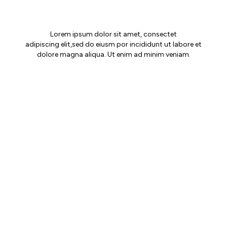
MAIA JOURNAL
Lorem ipsum dolor sit amet, consectet
adipiscing elit,sed do eiusm por incididunt ut labore et
dolore magna aliqua. Ut enim ad minim veniam.